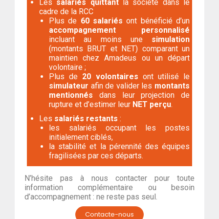
Les
salariés quittant
la société dans le
cadre de la RCC
Plus de
60 salariés
ont bénéficié d’un
accompagnement personnalisé
incluant au moins une
simulation
(montants BRUT et NET) comparant un
maintien chez Amadeus ou un départ
volontaire ;
Plus de
20 volontaires
ont utilisé le
simulateur
afin de valider les
montants
mentionnés
dans leur projection de
rupture et d’estimer leur
NET perçu
.
Les
salariés restants
:
les salariés occupant les postes
initialement ciblés,
la stabilité et la pérennité des équipes
fragilisées par ces départs.
N’hésite pas à nous contacter pour toute
information complémentaire ou besoin
d’accompagnement : ne reste pas seul.
Contacte-nous