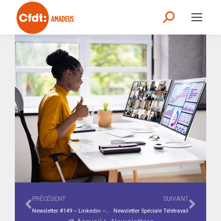
PRÉCÉDENT
SUIVANT
Newsletter #149 – Linkedin – Partage de la valeur 2025 – RCC – CSE en bref février-mars – Le saviez-vous? Article 83 vs PERO
Newsletter Spéciale Télétravail