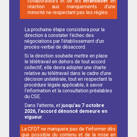
collaborateurs et de les
infantiliser
en
réaction aux manquements d’une
minorité ne respectant pas les règles.
La prochaine étape consistera pour la
direction à constater l’échec des
négociations par l’établissement d’un
procès-verbal de désaccord.
Si la direction souhaite mettre en place
le télétravail en dehors de tout accord
collectif, elle devra adopter une charte
relative au télétravail dans le cadre d’une
décision unilatérale, tout en respectant la
procédure légale applicable, à savoir
l’information et la consultation préalables
du CSE.
Dans l’attente, et
jusqu’au 7 octobre
2026, l’accord dénoncé demeure en
vigueur
.
La CFDT ne manquera pas de t’informer dès
que possible du contenu et de la mise en