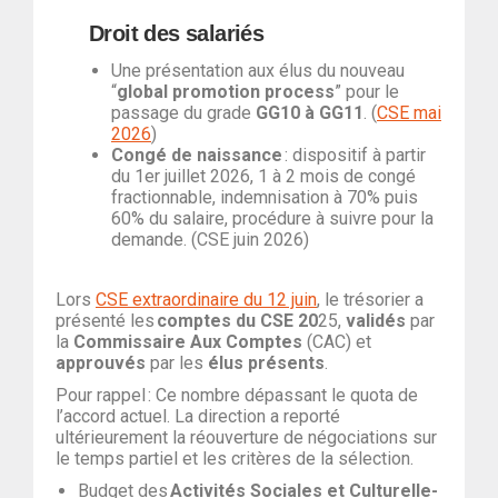
Droit des salariés
Une présentation aux élus du nouveau
“
global promotion process
” pour le
passage du grade
GG10 à GG11
. (
CSE mai
2026
)
Congé de naissance
: dispositif à partir
du 1er juillet 2026, 1 à 2 mois de congé
fractionnable, indemnisation à 70% puis
60% du salaire, procédure à suivre pour la
demande. (CSE juin 2026)
Lors
CSE extraordinaire du 12 juin
, le trésorier a
présenté les
comptes du CSE 20
25,
v
alidés
par
la
Commissaire Aux Comptes
(CAC) et
approuvés
par les
élus présents
.
Pour rappel : Ce nombre dépassant le quota de
l’accord actuel. La direction a reporté
ultérieurement la réouverture de négociations sur
le temps partiel et les critères de la sélection.
Budget des
Activités Sociales et Culturelle-