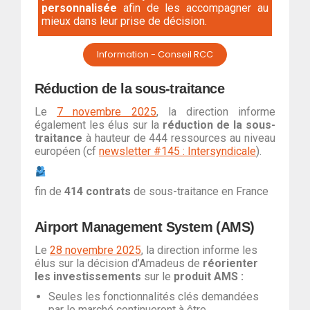
personnalisée
afin de les accompagner au
mieux dans leur prise de décision.
Information - Conseil RCC
Réduction de la sous-traitance
Le
7 novembre 2025
, la direction informe
également les élus sur la
réduction de la sous-
traitance
à hauteur de 444 ressources au niveau
européen (cf
newsletter #145 : Intersyndicale
).
fin de
414 contrats
de sous-traitance
en France
Airport Management System (AMS)
Le
28 novembre 2025
, la direction informe les
élus sur la décision d’Amadeus de
réorienter
les investissements
sur le
produit AMS :
Seules les fonctionnalités clés demandées
par le marché continueront à être