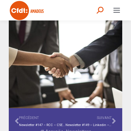
PRÉCÉDENT
SUIVANT
Newsletter #147 – RCC – CSE Novembre-Décembre-Janvier en bref – Le saviez-vous? Indemnités transport et télétravail
Newsletter #149 – Linkedin – Partage de la valeur 2025 – RCC – CSE en bref février-mars – Le saviez-vous? Article 83 vs PERO