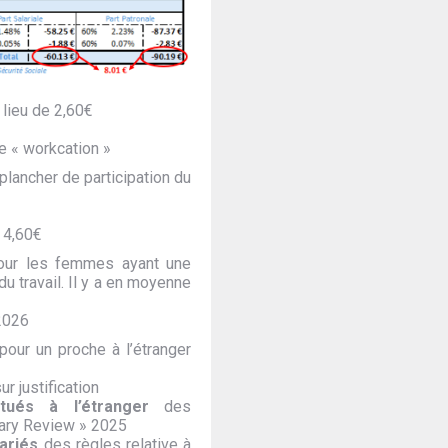
 lieu de 2,60€
le « workcation »
plancher de participation du
 4,60€
pour les femmes ayant une
 travail. Il y a en moyenne
 2026
 pour un proche à l’étranger
sur justification
ués à l’étranger
des
alary Review » 2025
ariés
des règles relative à