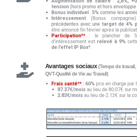
Augmentation de salaire
:
2,8%, +
tension
(
hors promo et hors enveloppe 
Bonus individuel
:
5%
comme les année
Intéressement
(Bonus compagni
précédentes avec une
target de 4% p
être annoncé fin février après la publica
Participation**
: le plancher de 5
d’intéressement est
relevé à 9%
cett
de l’effet IP Box*
.
Avantages sociaux
(Temps de travail, 
QVT-Qualité de Vie au Travail)
Frais santé**
: 60%
pris en charge par 
87.37€/mois
au lieu de 80.07€ sur m
2.83€/mois
au lieu de 2.12€ sur la 