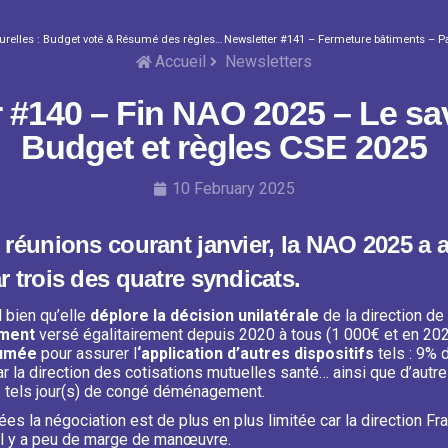
Spéciales Activités Sociales et Culturelles : Budget voté & Résumé des règles 2025
Accueil
Newsletters
r #140 – Fin NAO 2025 – Le sa
Budget et règles CSE 2025
10 February 2025
 réunions courant janvier, la NAO 2025 a 
r trois des quatre syndicats.
 bien qu’elle
déplore la décision unilatérale
de la direction de
ement
versé égalitairement depuis 2020 à tous (1 000€ et en 202
umée
pour assurer l
‘application d’autres dispositifs
tels : 9% 
ar la direction des cotisations mutuelles santé… ainsi que d’au
 tels jour(s) de congé déménagement.
es la négociation est de plus en plus limitée car la direction Fr
 il y a peu de marge de manœuvre.