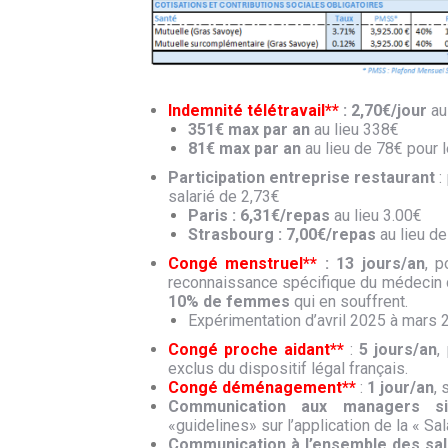
Indemnité télétravail**
:
2,70€/jour
au
351€ max par an
au lieu 338€
81€ max par an
au lieu de 78€ pour 
Participation entreprise restaurant
:
salarié de 2,73€
Paris : 6,31€/repas
au lieu 3.00€
Strasbourg : 7,00€/repas
au lieu de
Congé menstruel**
:
13 jours/an
, 
reconnaissance spécifique du médecin du
10% de femmes
qui en souffrent.
Expérimentation d’avril 2025 à mars
Congé proche aidant**
:
5 jours/an
,
exclus du dispositif légal français.
Congé déménagement**
:
1 jour/an
, 
Communication aux managers sit
«guidelines» sur l’application de la « S
Communication à l’ensemble des sal