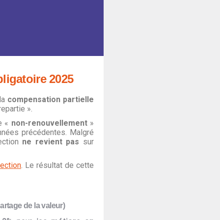
ligatoire 2025
 la
compensation partielle
epartie ».
e «
non-renouvellement
»
nnées précédentes. Malgré
rection
ne revient pas
sur
ection
. Le résultat de cette
rtage de la valeur)