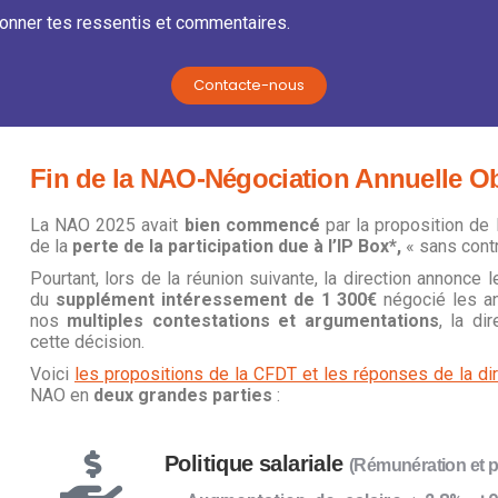
onner tes ressentis et commentaires.
Contacte-nous
Fin de la NAO-Négociation Annuelle Ob
La NAO 2025 avait
bien commencé
par la proposition de
de la
perte de la participation due à l’IP Box*,
« sans contr
Pourtant, lors de la réunion suivante, la direction annonce l
du
supplément intéressement de 1 300€
négocié les a
nos
multiples contestations et argumentations
, la di
cette décision.
Voici
les propositions de la CFDT et les réponses de la dir
NAO en
deux grandes parties
:
Politique salariale
(Rémunération et pa