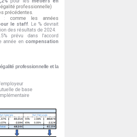
0,2%
pour les
métiers en
égalité professionnelle)
s précédentes.
e) :
comme les années
our le staff
. Le % devrait
tion des résultats de 2024.
.5% prévu dans l’accord
e année en
compensation
égalité professionnelle et la
l’employeur
utuelle de base
complémentaire