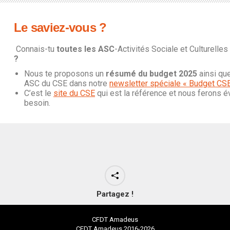
Le saviez-vous ?
Connais-tu
toutes les ASC
-Activités Sociale et Culturelles
?
Nous te proposons un
résumé du budget 2025
ainsi qu
ASC du CSE dans notre
newsletter spéciale « Budget CS
C’est le
site du CSE
qui est la référence et nous ferons é
besoin.
Partagez !
CFDT Amadeus
CFDT Amadeus 2016-2026