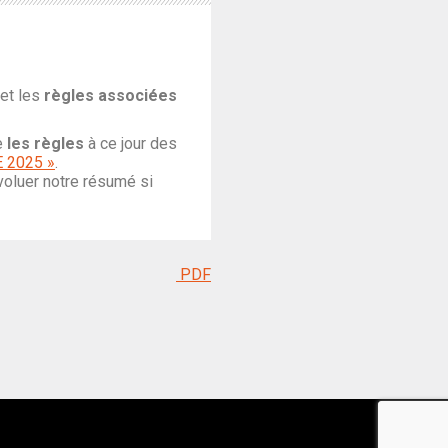
 et les
règles associées
e
les règles
à ce jour des
E 2025 »
.
voluer notre résumé si
PDF