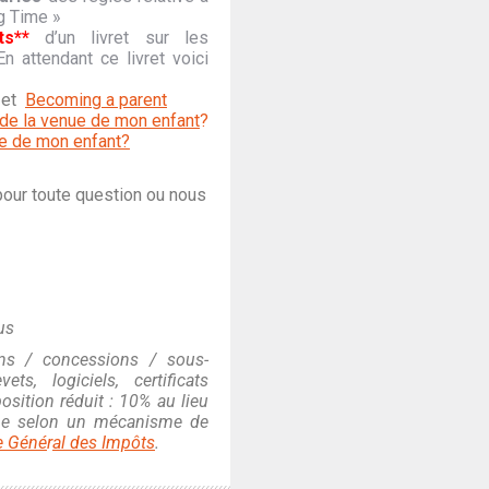
g Time »
s**
d’un livret sur les
En attendant ce livret voici
et
Becoming a parent
 de la venue de mon enfant
?
e de mon enfant?
pour toute question ou nous
us
ns / concessions / sous-
ts, logiciels, certificats
osition réduit : 10% au lieu
ionne selon un mécanisme de
e Géné
r
al des Impôts
.