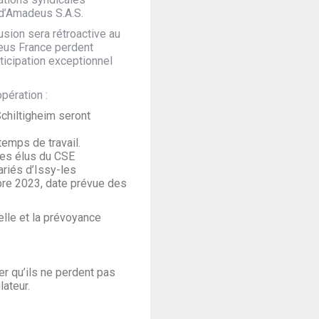
 d’Amadeus S.A.S.
fusion sera rétroactive au
deus France perdent
ticipation exceptionnel
opération :
chiltigheim seront
temps de travail.
 les élus du CSE
ariés d’Issy-les
bre 2023, date prévue des
elle et la prévoyance
er qu’ils ne perdent pas
lateur.