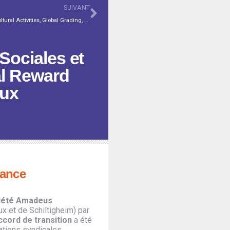
SUIVANT
Newsletter #114 – Merge, CSE Social and Cultural Activities, Global Grading, RTTs, Total Reward Package, Nature back into the office
Sociales et
al Reward
aux
rance
ciété Amadeus
x et de Schiltigheim) par
ccord de transition
a été
ations syndicales