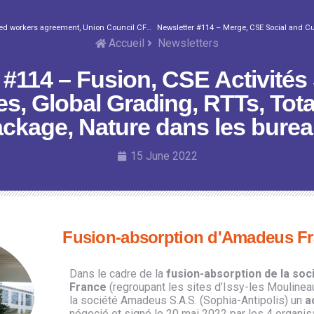
Newsletter #113 – Workday, Disabled workers agreement, Union Council CFDT F3C Côte d’Azur
Accueil
Newsletters
 #114 – Fusion, CSE Activités 
les, Global Grading, RTTs, Tot
ckage, Nature dans les bure
15 June 2022
Fusion-absorption d'Amadeus F
Dans le cadre de la
fusion-absorption de la so
France
(regroupant les sites d’Issy-les Moulineau
la société Amadeus S.A.S. (Sophia-Antipolis) un
a
négocié et signé le 20 mai 2022 par les 4 organis