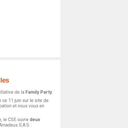
lles
nitiative de la
Family Party
.
 ce 11 juin sur le site de
ipation et nous vous en
, le CSE ouvre
deux
 Amadeus S.A.S. :